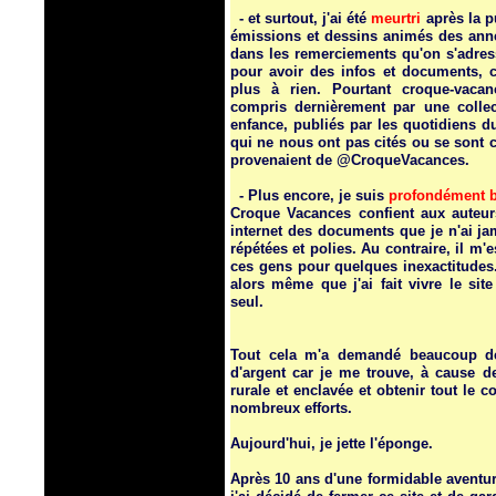
- et surtout, j'ai été
meurtri
après la pu
émissions et dessins animés des ann
dans les remerciements qu'on s'adress
pour avoir des infos et documents, 
plus à rien. Pourtant croque-vacan
compris dernièrement par une collect
enfance, publiés par les quotidiens du
qui ne nous ont pas cités ou se sont 
provenaient de @CroqueVacances.
- Plus encore, je suis
profondément b
Croque Vacances confient aux auteurs
internet des documents que je n'ai j
répétées et polies. Au contraire, il m'
ces gens pour quelques inexactitude
alors même que j'ai fait vivre le sit
seul.
Tout cela m'a demandé beaucoup de 
d'argent car je me trouve, à cause d
rurale et enclavée et obtenir tout le
nombreux efforts.
Aujourd'hui, je jette l'éponge.
Après 10 ans d'une formidable aventure